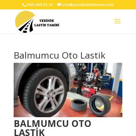
0505 865 92 16
info@yerindelastiktamiri.com
Balmumcu Oto Lastik
BALMUMCU OTO
LASTİK