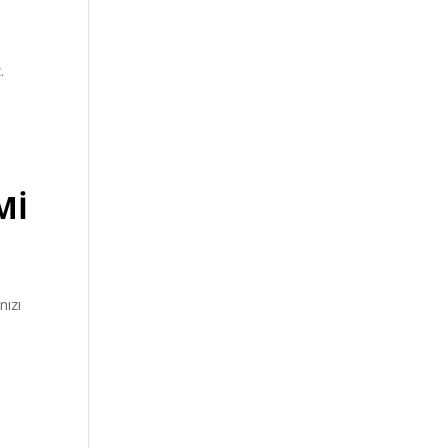
.
Mİ
nızı