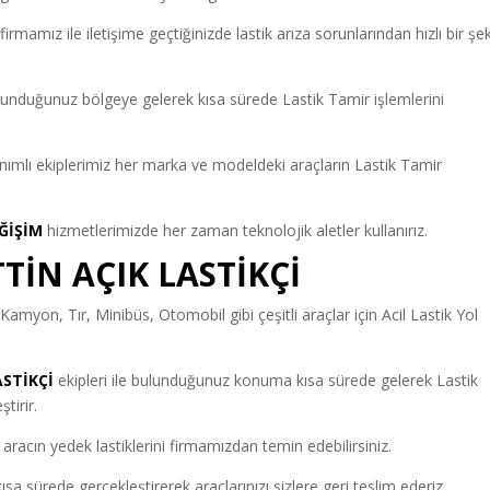
firmamız ile iletişime geçtiğinizde lastik arıza sorunlarından hızlı bir şe
bulunduğunuz bölgeye gelerek kısa sürede Lastik Tamir işlemlerini
mlı ekiplerimiz her marka ve modeldeki araçların Lastik Tamir
ĞİŞİM
hizmetlerimizde her zaman teknolojik aletler kullanırız.
TİN AÇIK LASTİKÇİ
amyon, Tır, Minibüs, Otomobil gibi çeşitli araçlar için Acil Lastik Yol
ASTİKÇİ
ekipleri ile bulunduğunuz konuma kısa sürede gelerek Lastik
tirir.
aracın yedek lastiklerini firmamızdan temin edebilirsiniz.
sa sürede gerçekleştirerek araçlarınızı sizlere geri teslim ederiz.