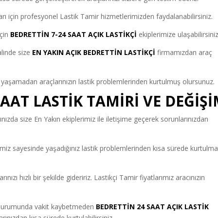
arı için profesyonel Lastik Tamir hizmetlerimizden faydalanabilirsiniz.
için
BEDRETTİN 7-24 SAAT AÇIK LASTİKÇİ
ekiplerimize ulaşabilirsiniz
alinde size
EN YAKIN AÇIK BEDRETTİN LASTİKÇİ
firmamızdan araç
 yaşamadan araçlarınızın lastik problemlerinden kurtulmuş olursunuz.
SAAT LASTİK TAMİRİ VE DEĞİŞİ
ğınızda size En Yakın ekiplerimiz ile iletişime geçerek sorunlarınızdan
miz sayesinde yaşadığınız lastik problemlerinden kısa sürede kurtulma
nızı hızlı bir şekilde gideririz. Lastikçi Tamir fiyatlarımız aracınızın
z durumunda vakit kaybetmeden
BEDRETTİN 24 SAAT AÇIK LASTİK
rınızdan kısa sürede kurtulabilirsiniz.