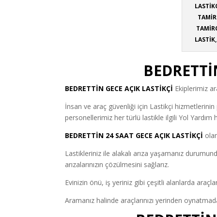
LASTİK
TAMİRİ
TAMİRC
LASTİK
BEDRETTİN
BEDRETTİN
GECE AÇIK LASTİKÇİ
Ekiplerimiz ar
İnsan ve araç güvenliği için Lastikçi hizmetlerini
personellerimiz her türlü lastikle ilgili Yol Yardım h
BEDRETTİN 24 SAAT GECE AÇIK LASTİKÇİ
olan
Lastikleriniz ile alakalı arıza yaşamanız duru
arızalarınızın çözülmesini sağlarız.
Evinizin önü, iş yeriniz gibi çeşitli alanlarda araçl
Aramanız halinde araçlarınızı yerinden oynatmadan