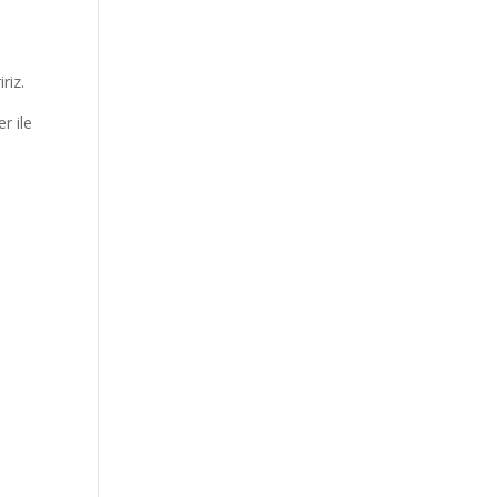
riz.
r ile