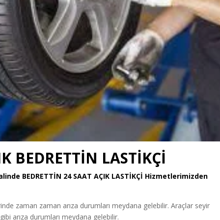
IK BEDRETTİN LASTİKÇİ
Halinde BEDRETTİN
24 SAAT AÇIK LASTİKÇİ
Hizmetlerimizden
erinde zaman zaman arıza durumları meydana gelebilir. Araçlar seyir
 gibi arıza durumları meydana gelebilir.