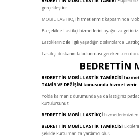
BEDRETTİN MOBİL LASTİK TAMİRİ
Ekiplerimiz
gerçekleştirir.
MOBİL LASTİKÇİ hizmetlerimiz kapsamında Mobil 
Bu şekilde Lastikçi hizmetlerini ayağınıza getirir
Lastikleriniz ile ilgili yaşadığınız sıkıntılarda 
Lastikçi dükkanında bulunması gereken tüm don
BEDRETTİN M
BEDRETTİN
MOBİL LASTİK TAMİRCİSİ
hizmetl
TAMİR VE DEĞİŞİM konusunda hizmet verir
.
Yolda kalmanız durumunda ya da lastiğiniz patlad
kurtulursunuz.
BEDRETTİN MOBİL LASTİKÇİ
hizmetlerimizden f
BEDRETTİN MOBİL LASTİK TAMİRCİSİ
Ekipleri
şekilde kurtulmanıza yardımcı olur.