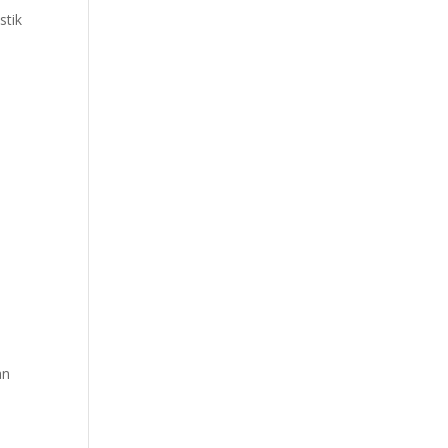
stik
n
an