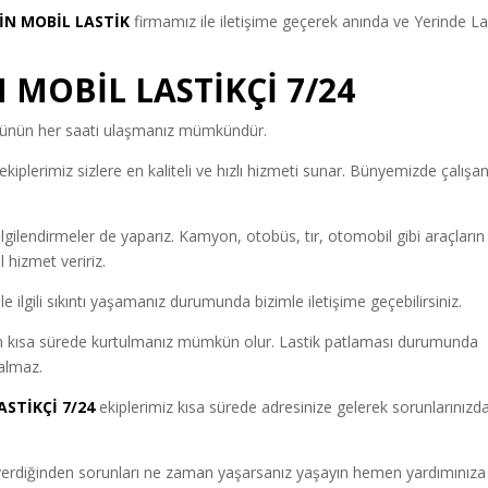
İN MOBİL LASTİK
firmamız ile iletişime geçerek anında ve Yerinde La
 MOBİL LASTİKÇİ 7/24
ünün her saati ulaşmanız mümkündür.
kiplerimiz sizlere en kaliteli ve hızlı hizmeti sunar. Bünyemizde çalışa
gilendirmeler de yaparız. Kamyon, otobüs, tır, otomobil gibi araçların
l hizmet veririz.
ile ilgili sıkıntı yaşamanız durumunda bizimle iletişime geçebilirsiniz.
n kısa sürede kurtulmanız mümkün olur. Lastik patlaması durumunda
kalmaz.
STİKÇİ 7/24
ekiplerimiz kısa sürede adresinize gelerek sorunlarınızd
verdiğinden sorunları ne zaman yaşarsanız yaşayın hemen yardımınıza