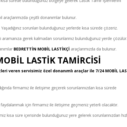
 kısa sürede bulunduğunuz bölgeye gelerek Lastik Tamir işlemlerini
araçlarımızda çeşitli donanımlar bulunur.
iz. Yaşadığınız sorunları bulunduğunuz yerlerde kısa sürede çözeriz.
Lastikçi aramanıza gerek kalmadan sorunlarınız bulunduğunuz yerde çözülür
anımlar
BEDRETTİN MOBİL LASTİKÇİ
araçlarımızda da bulunur.
OBİL LASTİK TAMİRCİSİ
eri veren servisimiz özel donanımlı araçlar ile 7/24 MOBİL LA
ığında firmamız ile iletişime geçerek sorunlarınızdan kısa sürede
aydalanmak için firmamız ile iletişime geçmeniz yeterli olacaktır.
miz kısa süre içerisinde bulunduğunuz yere gelerek sorunlarınızdan hızlı