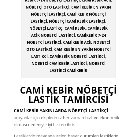
KEBİR 7-24 NÖBETÇİ LASTİKÇİ, CAMİ KEBİR ACİL
NÖBETÇİ OTO LASTİKÇİ, CAMİ KEBİR EN YAKIN
NÖBETÇİ LASTİKÇİ, CAMİ KEBİR NÖBETÇİ
LASTİKÇİ, NÖBETÇİ CAMİ KEBİR LASTİKÇİ,
NÖBETÇİ LASTİKÇİ CAMİ KEBİR, CAMİKEBİR
ACİK NOBETCİ LASTİKCİ, CAMİKEBİR 7-24
NOBETCİ LASTİKCİ, CAMİKEBİR ACİL NOBETCİ
OTO LASTİKCİ, CAMİKEBİR EN YAKİN NOBETCİ
LASTİKCİ, CAMİKEBİR NOBETCİ LASTİKCİ,
NOBETCİ CAMİKEBİR LASTİKCİ, NOBETCİ
LASTİKCİ CAMİKEBİR
CAMİ KEBİR NÖBETÇİ
LASTİK TAMİRCİSİ
CAMİ KEBİR
YAKINLARDA NÖBETÇİ LASTİKÇİ
arayanlar için ekiplerimiz her zaman hızlı ve ekonomik
olması nedeniyle iyi bir tercihtir.
Lastiklerde meydana gelen hasar durumları lastiklerin