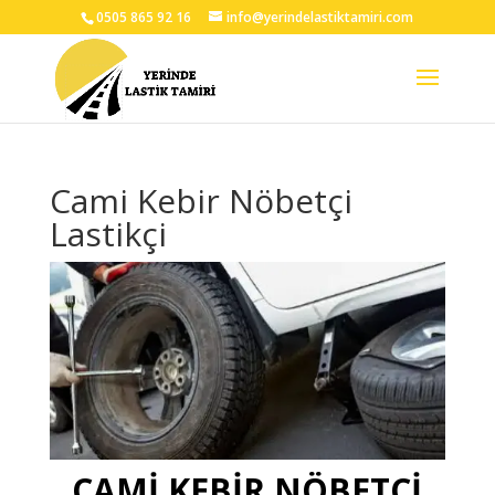
0505 865 92 16
info@yerindelastiktamiri.com
Cami Kebir Nöbetçi
Lastikçi
CAMİ KEBİR NÖBETÇİ