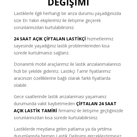
DEĞİŞİMİ
Lastiklerle ilgili herhangi bir arıza durumu yaşadığınızda
size En Yakın ekiplerimiz ile iletişime geçerek
sorunlarınızdan kurtulabilirsiniz.
24 SAAT AÇIK ÇİFTALAN LASTİKÇİ
hizmetlerimiz
sayesinde yaşadığınız lastik problemlerinden kısa
sürede kurtulmanızı sağlarız.
Donanımlı mobil araçlarımız ile lastik arızalanmalarınızı
hızlı bir şekilde gideririz. Lastikçi Tamir fiyatlarımız
aracınızın özelliklerine bağlı olarak farklı fiyatlarda
olabilir.
Gece saatlerinde lastik arızalanması yaşamanız
durumunda vakit kaybetmeden
ÇİFTALAN
24 SAAT
AÇIK LASTİK TAMİRİ
firmamız ile iletişime geçtiğinizde
sorunlarınızdan kısa sürede kurtulabilirsiniz.
Lastiklerde meydana gelen patlama ya da yırtılma
durumlarında hemen Lastik Değişimi gerçekleştirmeyiz.