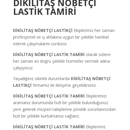
DİKİLİTAŞ
NÖBETÇİ
LASTİK TAMİRİ
DİKİLİTAŞ
NÖBETÇİ LASTİKÇİ
Ekiplerimiz her zaman
profesyonel ve iş ahlakına uygun bir şekilde hareket
ederek çalışmalarını sürdürür.
DİKİLİTAŞ
NÖBETÇİ LASTİK TAMİRİ
olarak sizlere
her zaman en doğru şekilde hizmetler vermek adına
çalışıyoruz.
Yaşadığınız sıkıntılı durumlarda
DİKİLİTAŞ
NÖBETÇİ
LASTİKÇİ
firmamız ile iletişime geçebilirsiniz.
DİKİLİTAŞ
NÖBETÇİ LASTİK TAMİRİ
Ekiplerimizi
aramanız durumunda hızlı bir şekilde bulunduğunuz
yere gelerek müşteri taleplerine yönelik sorunlarınızdan
hızlı bir şekilde kurtulmanızı sağlarız.
DİKİLİTAŞ
NÖBETÇİ LASTİK TAMİRİ
Ekiplerimiz