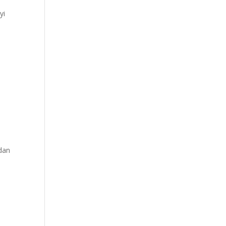
yi
adan