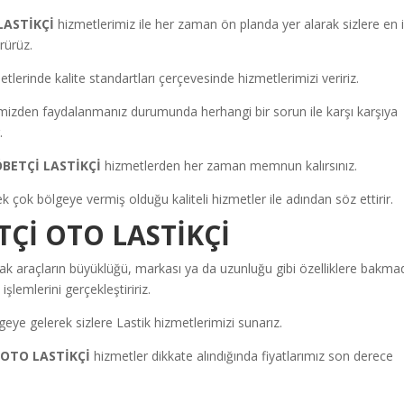
LASTİKÇİ
hizmetlerimiz ile her zaman ön planda yer alarak sizlere en i
rürüz.
erinde kalite standartları çerçevesinde hizmetlerimizi veririz.
mizden faydalanmanız durumunda herhangi bir sorun ile karşı karşıya
.
BETÇİ LASTİKÇİ
hizmetlerden her zaman memnun kalırsınız.
 çok bölgeye vermiş olduğu kaliteli hizmetler ile adından söz ettirir.
İ OTO LASTİKÇİ
ak araçların büyüklüğü, markası ya da uzunluğu gibi özelliklere bakm
şlemlerini gerçekleştiririz.
eye gelerek sizlere Lastik hizmetlerimizi sunarız.
 OTO LASTİKÇİ
hizmetler dikkate alındığında fiyatlarımız son derece