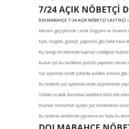
7/24 AÇIK NÖBETÇİ 
DOLMABAHÇE 7-24 AÇIK NÖBETÇİ LASTİKÇİ
s
Mevsim geçişlerinde Lastik Değişimi ve Onarımı i
Karlı, rüzgarlı, güneşli, yağmurlu gibi farklı hava d
Kış lastiği tercihlerinde kaymaz özelliğinin bulun
Bunun için bu lastiklerin pütürlü yapısının olması
Yaz aylarında asfalt yollarda asfaltın erimesi gibi
Bu nedenle yaz aylarında lastik seçimlerinde yapış
Yoldaki sıcaklık durumları lastiklere kötü etki edec
İnsanlar mevsimsel açıdan yaz dönemlerini soru
Bu nedenle lastiklerde yıpranma en fazla bu dö
DOLMABAHÇE NÖBETÇ