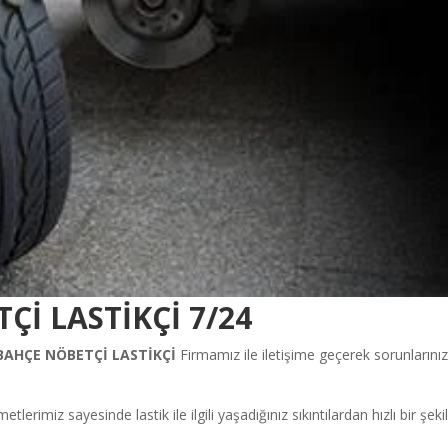
İ LASTİKÇİ 7/24
BAHÇE
NÖBETÇİ LASTİKÇİ
Firmamız ile iletişime geçerek sorunlarını
etlerimiz sayesinde lastik ile ilgili yaşadığınız sıkıntılardan hızlı bir şeki