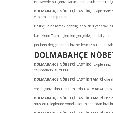
Bu sayede bütçenizi sarsmadan lastikleriniz ile ilgi
DOLMABAHÇE NÖBETÇİ LASTİKÇİ
Ekiplerimiz m
el olarak değiştirirler.
Basınç ve basamak derinliği analizleri yaparak lasti
Lastiklerin Tamir işlemleri gerçekleştirilebiliyors
Jantların değiştirilmesi hizmetlerimiz bulunur. Bala
DOLMABAHÇE NÖBETÇ
DOLMABAHÇE NÖBETÇİ LASTİKÇİ
Ekiplerimiz 
çalışmalarını sürdürür.
DOLMABAHÇE NÖBETÇİ LASTİK TAMİRİ
olara
Yaşadığınız sıkıntılı durumlarda
DOLMABAHÇE NÖ
DOLMABAHÇE NÖBETÇİ LASTİK TAMİRİ
Ekipl
müşteri taleplerine yönelik sorunlarınızdan hızlı bi