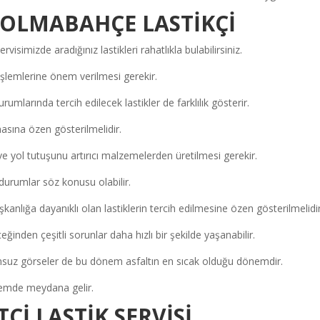
DOLMABAHÇE LASTİKÇİ
ervisimizde aradığınız lastikleri rahatlıkla bulabilirsiniz.
şlemlerine önem verilmesi gerekir.
urumlarında tercih edilecek lastikler de farklılık gösterir.
masına özen gösterilmelidir.
 ve yol tutuşunu artırıcı malzemelerden üretilmesi gerekir.
 durumlar söz konusu olabilir.
kanlığa dayanıklı olan lastiklerin tercih edilmesine özen gösterilmelidir
eğinden çeşitli sorunlar daha hızlı bir şekilde yaşanabilir.
nsuz görseler de bu dönem asfaltın en sıcak olduğu dönemdir.
nemde meydana gelir.
İ LASTİK SERVİSİ