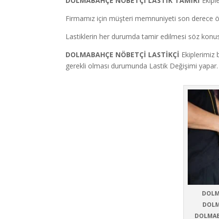
DOLMABAHÇE NÖBETÇİ LASTİK TAMİRİ
Ekiple
Firmamız için müşteri memnuniyeti son derece ö
Lastiklerin her durumda tamir edilmesi söz konusu
DOLMABAHÇE NÖBETÇİ LASTİKÇİ
Ekiplerimiz b
gerekli olması durumunda Lastik Değişimi yapar.
DOLM
DOLM
DOLMAB