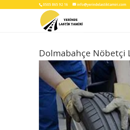
0505 865 92 16
info@yerindelastiktamiri.com
Dolmabahçe Nöbetçi L