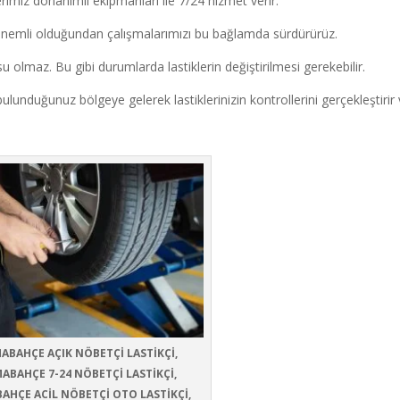
rimiz donanımlı ekipmanları ile 7/24 hizmet verir.
nemli olduğundan çalışmalarımızı bu bağlamda sürdürürüz.
 olmaz. Bu gibi durumlarda lastiklerin değiştirilmesi gerekebilir.
ulunduğunuz bölgeye gelerek lastiklerinizin kontrollerini gerçekleştirir
ABAHÇE AÇIK NÖBETÇİ LASTİKÇİ,
ABAHÇE 7-24 NÖBETÇİ LASTİKÇİ,
AHÇE ACİL NÖBETÇİ OTO LASTİKÇİ,