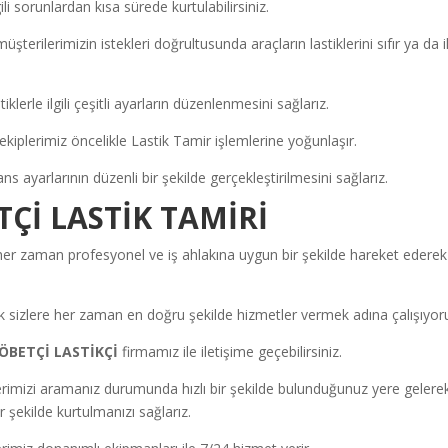
li sorunlardan kısa sürede kurtulabilirsiniz.
üşterilerimizin istekleri doğrultusunda araçların lastiklerini sıfır ya da i
klerle ilgili çeşitli ayarların düzenlenmesini sağlarız.
a ekiplerimiz öncelikle Lastik Tamir işlemlerine yoğunlaşır.
ns ayarlarının düzenli bir şekilde gerçekleştirilmesini sağlarız.
İ LASTİK TAMİRİ
her zaman profesyonel ve iş ahlakına uygun bir şekilde hareket ederek
k sizlere her zaman en doğru şekilde hizmetler vermek adına çalışıyor
BETÇİ LASTİKÇİ
firmamız ile iletişime geçebilirsiniz.
erimizi aramanız durumunda hızlı bir şekilde bulunduğunuz yere gelere
r şekilde kurtulmanızı sağlarız.