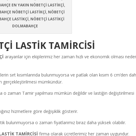
AHÇE EN YAKIN NÖBETÇİ LASTİKÇİ,
AHÇE NÖBETÇİ LASTİKÇİ, NÖBETÇİ
AHÇE LASTİKÇİ, NÖBETÇİ LASTİKÇİ
DOLMABAHÇE
İ LASTİK TAMİRCİSİ
Çİ
arayanlar için ekiplerimiz her zaman hızlı ve ekonomik olması neden
lerin sırt kısımlarında bulunmuyorsa ve patlak olan kısım 6 cm’den da
in gerçekleştirilmesi mümkündür.
ysa o zaman Tamir yapılması mümkün değildir ve lastiğin değiştirilmesi
ğınız hizmetlere göre değişiklik gösterir.
tik bulunmuyorsa o zaman fiyatlarımız biraz daha yüksek olabilir.
ASTİK TAMİRCİSİ
firma olarak ücretlerimiz her zaman uygundur.