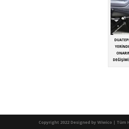
DUATEPE
YERİNDE
ONARIM
DEĞİŞİMİ
Copyright 2022 Designed by
Wiwico
| Tüm Ha