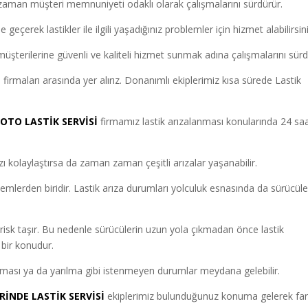
zaman müşteri memnuniyeti odaklı olarak çalışmalarını sürdürür.
geçerek lastikler ile ilgili yaşadığınız problemler için hizmet alabilirsini
şterilerine güvenli ve kaliteli hizmet sunmak adına çalışmalarını sürd
firmaları arasında yer alırız. Donanımlı ekiplerimiz kısa sürede Lastik
OTO LASTİK SERVİSİ
firmamız lastik arızalanması konularında 24 sa
 kolaylaştırsa da zaman zaman çeşitli arızalar yaşanabilir.
blemlerden biridir. Lastik arıza durumları yolculuk esnasında da sürücüle
 risk taşır. Bu nedenle sürücülerin uzun yola çıkmadan önce lastik
 bir konudur.
tlaması ya da yarılma gibi istenmeyen durumlar meydana gelebilir.
RİNDE LASTİK SERVİSİ
ekiplerimiz bulunduğunuz konuma gelerek fark