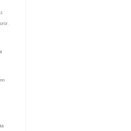
z.
ürür.
at
rin
lı