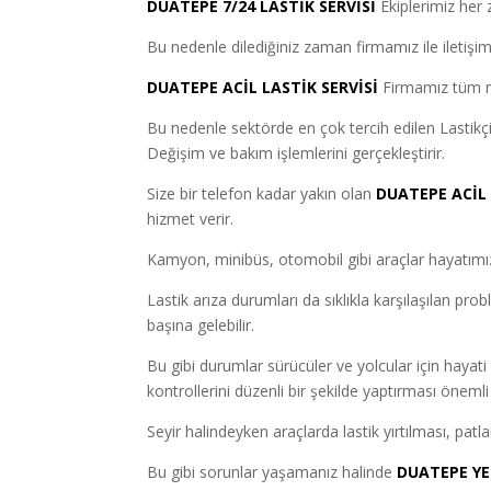
DUATEPE 7/24 LASTİK SERVİSİ
Ekiplerimiz her 
Bu nedenle dilediğiniz zaman firmamız ile iletişime 
DUATEPE ACİL LASTİK SERVİSİ
Firmamız tüm mü
Bu nedenle sektörde en çok tercih edilen Lastikçi 
Değişim ve bakım işlemlerini gerçekleştirir.
Size bir telefon kadar yakın olan
DUATEPE ACİL 
hizmet verir.
Kamyon, minibüs, otomobil gibi araçlar hayatımızı
Lastik arıza durumları da sıklıkla karşılaşılan pro
başına gelebilir.
Bu gibi durumlar sürücüler ve yolcular için hayati
kontrollerini düzenli bir şekilde yaptırması önemli
Seyir halindeyken araçlarda lastik yırtılması, pa
Bu gibi sorunlar yaşamanız halinde
DUATEPE YE