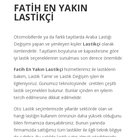
FATİH EN YAKIN
LASTİKÇİ
Otomobillerde ya da farklı taşıtlarda Araba Lastiği
Değişimi yapan ve yenileyen kişiler
Lastikçi
olarak
isimlendirilir. Taşıtların boyutuna ve kapasitesine göre
iyi lastik seçeneklerinin sunulması son derece önemlidir.
Fatih
En Yakın Lastikçi
hizmetlerimiz ile lastiklerin
bakım, Lastik Tamir ve Lastik Değişim işleri ile
ilgileniyoruz. Günümüz teknolojisinde üretilen çeşitli
lastik seçenekleri bulunur. Bunlar içinden en iyilerin
tercih edilmesine dikkat edilmelidir.
Oto Lastik seçimlerinizde yıllardır sektörde olan ve
hangi lastiğin kullanım ömrünün daha yüksek olduğunu
bilen firmamıza danışabilirsiniz. Bunun yanında
firmamızda sattığımız tüm lastikler ile ilgili teknik bilgiye
de sahibiz. Bu şekilde lastik satın almak istediğinizde