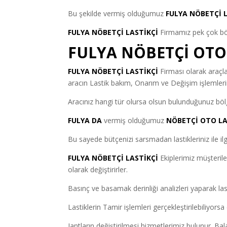
Bu şekilde vermiş olduğumuz
FULYA NÖBETÇİ 
FULYA NÖBETÇİ LASTİKÇİ
Firmamız pek çok bölg
FULYA NÖBETÇİ OTO 
FULYA NÖBETÇİ LASTİKÇİ
Firması olarak araçl
aracın Lastik bakım, Onarım ve Değişim işlemlerini
Aracınız hangi tür olursa olsun bulunduğunuz bölg
FULYA DA
vermiş olduğumuz
NÖBETÇİ OTO LA
Bu sayede bütçenizi sarsmadan lastikleriniz ile ilgi
FULYA NÖBETÇİ LASTİKÇİ
Ekiplerimiz müşterileri
olarak değiştirirler.
Basınç ve basamak derinliği analizleri yaparak lasti
Lastiklerin Tamir işlemleri gerçekleştirilebiliyors
Jantların değiştirilmesi hizmetlerimiz bulunur. Bala