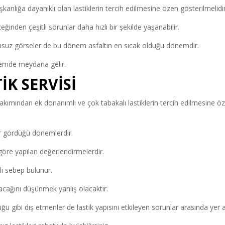
kanlığa dayanıklı olan lastiklerin tercih edilmesine özen gösterilmelidir
eğinden çeşitli sorunlar daha hızlı bir şekilde yaşanabilir.
nsuz görseler de bu dönem asfaltın en sıcak olduğu dönemdir.
nemde meydana gelir.
İK SERVİSİ
k bakımından ek donanımlı ve çok tabakalı lastiklerin tercih edilmesine ö
ar gördüğü dönemlerdir.
öre yapılan değerlendirmelerdir.
lı sebep bulunur.
yacağını düşünmek yanlış olacaktır.
u gibi dış etmenler de lastik yapısını etkileyen sorunlar arasında yer al