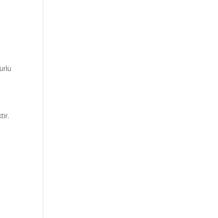
ürlü
tir.