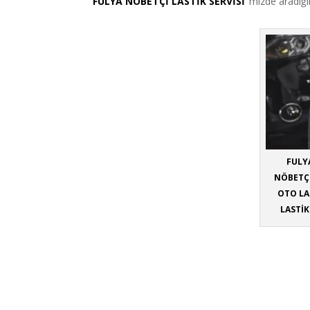
FULYA NÖBETÇİ LASTİK SERVİSİ
‘mizde aradığını
FULYA
NÖBETÇİ
OTO LA
LASTİK