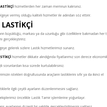
LASTİKÇİ
hizmetlerden her zaman memnun kalırsınız.
eye vermiş olduğu kaliteli hizmetler ile adından söz ettirir.
LASTİKÇİ
arın büyüklüğü, markası ya da uzunluğu gibi özelliklere bakmadan her t
 gerçekleştiririz.
eye gelerek sizlere Lastik hizmetlerimizi sunarız.
STİKÇİ
hizmetler dikkate alındığında fiyatlarımız son derece ekonomik
li sorunlardan kısa sürede kurtulabilirsiniz.
mizin istekleri doğrultusunda araçların lastiklerini sıfır ya da ikinci el
klerle ilgili çeşitli ayarların düzenlenmesini sağlarız.
a ekiplerimiz öncelikle Lastik Tamir işlemlerine yoğunlaşır.
ns ayarlarının düzenli bir şekilde gerçekleştirilmesini sağlarız.