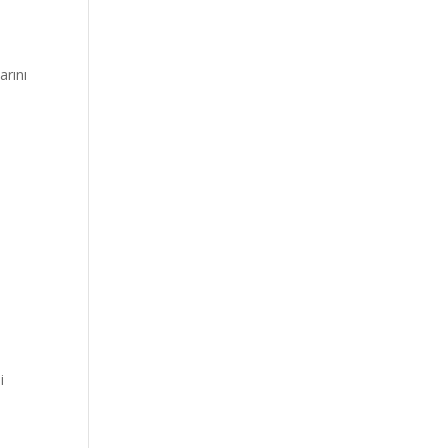
arını
i
i