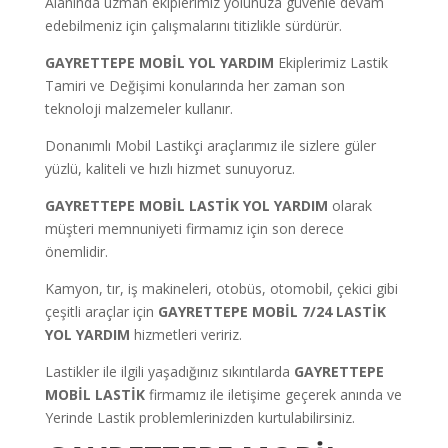
Alanında uzman ekiplerimiz yolunuza güvenle devam
edebilmeniz için çalışmalarını titizlikle sürdürür.
GAYRETTEPE
MOBİL YOL YARDIM
Ekiplerimiz Lastik
Tamiri ve Değişimi konularında her zaman son
teknoloji malzemeler kullanır.
Donanımlı Mobil Lastikçi araçlarımız ile sizlere güler
yüzlü, kaliteli ve hızlı hizmet sunuyoruz.
GAYRETTEPE
MOBİL LASTİK YOL YARDIM
olarak
müşteri memnuniyeti firmamız için son derece
önemlidir.
Kamyon, tır, iş makineleri, otobüs, otomobil, çekici gibi
çeşitli araçlar için
GAYRETTEPE
MOBİL 7/24 LASTİK
YOL YARDIM
hizmetleri veririz.
Lastikler ile ilgili yaşadığınız sıkıntılarda
GAYRETTEPE
MOBİL LASTİK
firmamız ile iletişime geçerek anında ve
Yerinde Lastik problemlerinizden kurtulabilirsiniz.