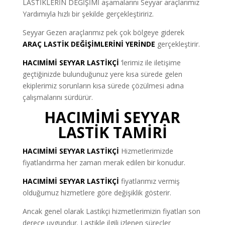
LASTİKLERİN DEĞİŞİMİ aşamalarını Seyyar araçlarımız
Yardımıyla hızlı bir şekilde gerçekleştiririz.
Seyyar Gezen araçlarımız pek çok bölgeye giderek
ARAÇ LASTİK DEĞİŞİMLERİNİ YERİNDE
gerçekleştirir.
HACIMİMİ SEYYAR LASTİKÇİ
‘lerimiz ile iletişime
geçtiğinizde bulunduğunuz yere kısa sürede gelen
ekiplerimiz sorunların kısa sürede çözülmesi adına
çalışmalarını sürdürür.
HACIMİMİ SEYYAR
LASTİK TAMİRİ
HACIMİMİ SEYYAR LASTİKÇİ
Hizmetlerimizde
fiyatlandırma her zaman merak edilen bir konudur.
HACIMİMİ SEYYAR LASTİKÇİ
fiyatlarımız vermiş
olduğumuz hizmetlere göre değişiklik gösterir.
Ancak genel olarak Lastikçi hizmetlerimizin fiyatları son
derece uygundur. Lastikle ilgili izlenen süreçler