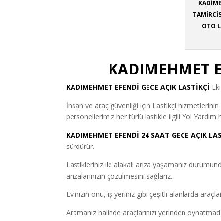
KADİME
TAMİRCİS
OTO L
KADIMEHMET EF
KADIMEHMET EFENDİ
GECE AÇIK LASTİKÇİ
Eki
İnsan ve araç güvenliği için Lastikçi hizmetlerini
personellerimiz her türlü lastikle ilgili Yol Yardım h
KADIMEHMET EFENDİ 24 SAAT GECE AÇIK LAS
sürdürür.
Lastikleriniz ile alakalı arıza yaşamanız duru
arızalarınızın çözülmesini sağlarız.
Evinizin önü, iş yeriniz gibi çeşitli alanlarda araçl
Aramanız halinde araçlarınızı yerinden oynatmadan