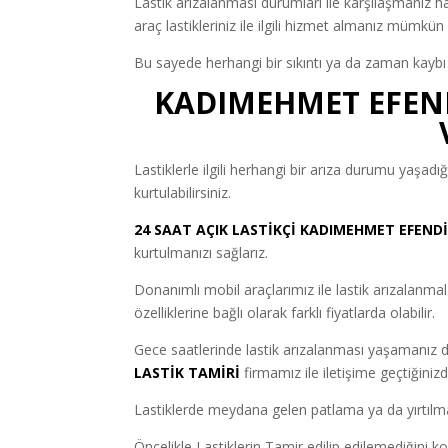
Lastik arızalanması durumları ile karşılaşmanız h
araç lastikleriniz ile ilgili hizmet almanız mümkün 
Bu sayede herhangi bir sıkıntı ya da zaman kaybı
KADIMEHMET EFENDİ
Lastiklerle ilgili herhangi bir arıza durumu yaşadı
kurtulabilirsiniz.
24 SAAT AÇIK LASTİKÇİ
KADIMEHMET EFEND
kurtulmanızı sağlarız.
Donanımlı mobil araçlarımız ile lastik arızalanmaları
özelliklerine bağlı olarak farklı fiyatlarda olabilir.
Gece saatlerinde lastik arızalanması yaşamanı
LASTİK TAMİRİ
firmamız ile iletişime geçtiğinizd
Lastiklerde meydana gelen patlama ya da yırtılm
Öncelikle Lastiklerin Tamir edilip edilemediğini ko