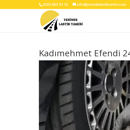
0505 865 92 16
info@yerindelastiktamiri.com
Kadımehmet Efendi 24 