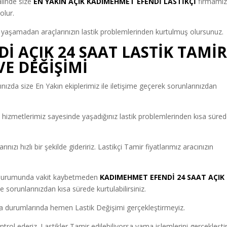
alinde size
EN YAKIN AÇIK KADIMEHMET EFENDİ LASTİKÇİ
firmamı
olur.
 yaşamadan araçlarınızın lastik problemlerinden kurtulmuş olursunuz.
 AÇIK 24 SAAT LASTİK TAMİR
VE DEĞİŞİMİ
ğınızda size En Yakın ekiplerimiz ile iletişime geçerek sorunlarınızdan
İ
hizmetlerimiz sayesinde yaşadığınız lastik problemlerinden kısa süre
nızı hızlı bir şekilde gideririz. Lastikçi Tamir fiyatlarımız aracınızın
z durumunda vakit kaybetmeden
KADIMEHMET EFENDİ 24 SAAT AÇIK
e sorunlarınızdan kısa sürede kurtulabilirsiniz.
a durumlarında hemen Lastik Değişimi gerçekleştirmeyiz.
ntrol ederiz. Lastikler Tamir edilebiliyorsa yama işlemlerini gerçekleştiri