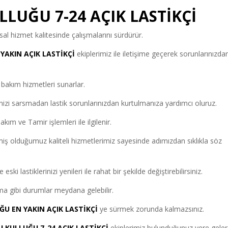
LUĞU 7-24 AÇIK LASTİKÇİ
l hizmet kalitesinde çalışmalarını sürdürür.
AKIN AÇIK LASTİKÇİ
ekiplerimiz ile iletişime geçerek sorunlarınızda
ik bakım hizmetleri sunarlar.
izi sarsmadan lastik sorunlarınızdan kurtulmanıza yardımcı oluruz.
ım ve Tamir işlemleri ile ilgilenir.
iş olduğumuz kaliteli hizmetlerimiz sayesinde adımızdan sıklıkla söz
i lastiklerinizi yenileri ile rahat bir şekilde değiştirebilirsiniz.
alma gibi durumlar meydana gelebilir.
U EN YAKIN AÇIK LASTİKÇİ
ye sürmek zorunda kalmazsınız.
 KULLUĞU 7-24 AÇIK LASTİKÇİ
ekiplerimiz bulunduğunuz yere gele