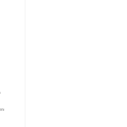
n
ını