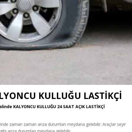
ALYONCU KULLUĞU LASTİKÇİ
 Halinde KALYONCU KULLUĞU
24 SAAT AÇIK LASTİKÇİ
erinde zaman zaman arıza durumları meydana gelebilir. Araçlar seyir
 gibi arıza durumları meydana gelebilir.