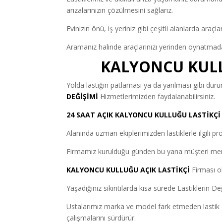
arızalarınızın çözülmesini sağlarız.
Evinizin önü, iş yeriniz gibi çeşitli alanlarda araçl
Aramanız halinde araçlarınızı yerinden oynatmadan
KALYONCU KULL
Yolda lastiğin patlaması ya da yarılması gibi d
DEĞİŞİMİ
Hizmetlerimizden faydalanabilirsiniz.
24 SAAT AÇIK KALYONCU KULLUĞU LASTİKÇİ
Alanında uzman ekiplerimizden lastiklerle ilgili pro
Firmamız kurulduğu günden bu yana müşteri mem
KALYONCU KULLUĞU AÇIK LASTİKÇİ
Firması ol
Yaşadığınız sıkıntılarda kısa sürede Lastiklerin Değ
Ustalarımız marka ve model fark etmeden lastik ar
çalışmalarını sürdürür.