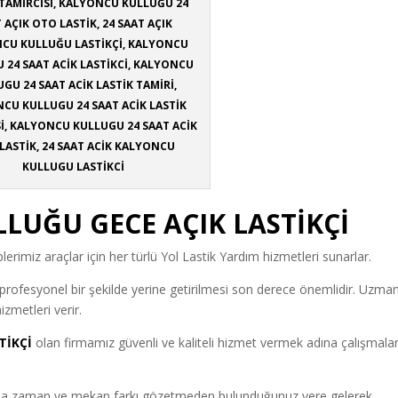
 TAMİRCİSİ, KALYONCU KULLUĞU 24
 AÇIK OTO LASTİK, 24 SAAT AÇIK
CU KULLUĞU LASTİKÇİ, KALYONCU
 24 SAAT ACİK LASTİKCİ, KALYONCU
GU 24 SAAT ACİK LASTİK TAMİRİ,
CU KULLUGU 24 SAAT ACİK LASTİK
İ, KALYONCU KULLUGU 24 SAAT ACİK
LASTİK, 24 SAAT ACİK KALYONCU
KULLUGU LASTİKCİ
LUĞU GECE AÇIK LASTİKÇİ
lerimiz araçlar için her türlü Yol Lastik Yardım hizmetleri sunarlar.
n profesyonel bir şekilde yerine getirilmesi son derece önemlidir. Uzma
izmetleri verir.
TİKÇİ
olan firmamız güvenli ve kaliteli hizmet vermek adına çalışmalar
munda zaman ve mekan farkı gözetmeden bulunduğunuz yere gelerek