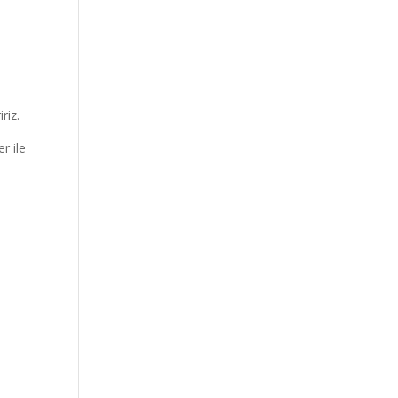
riz.
r ile