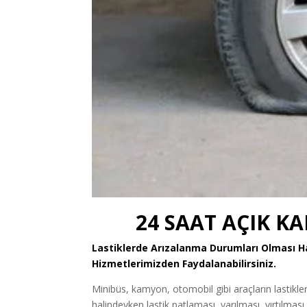
24 SAAT AÇIK K
Lastiklerde Arızalanma Durumları Olması
Hizmetlerimizden Faydalanabilirsiniz.
Minibüs, kamyon, otomobil gibi araçların lastikl
halindeyken lastik patlaması, yarılması, yırtılması