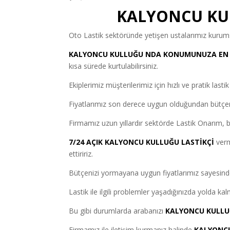
KALYONCU KUL
Oto Lastik sektöründe yetişen ustalarımız kurumsa
KALYONCU KULLUĞU NDA KONUMUNUZA EN Y
kısa sürede kurtulabilirsiniz.
Ekiplerimiz müşterilerimiz için hızlı ve pratik last
Fiyatlarımız son derece uygun olduğundan bütçen
Firmamız uzun yıllardır sektörde Lastik Onarım, bak
7/24 AÇIK KALYONCU KULLUĞU LASTİKÇİ
verm
ettiririz.
Bütçenizi yormayana uygun fiyatlarımız sayesinde esk
Lastik ile ilgili problemler yaşadığınızda yolda k
Bu gibi durumlarda arabanızı
KALYONCU KULLUĞ
Firmamız ile iletişim kurmanız halinde
KALYONCU