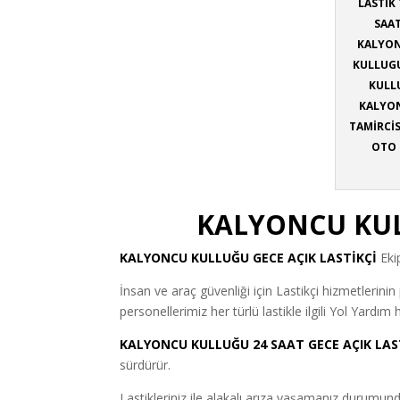
LASTİK
SAAT
KALYON
KULLUGU
KULLU
KALYON
TAMİRCİS
OTO 
KALYONCU KUL
KALYONCU KULLUĞU
GECE AÇIK LASTİKÇİ
Ekip
İnsan ve araç güvenliği için Lastikçi hizmetlerini
personellerimiz her türlü lastikle ilgili Yol Yardım h
KALYONCU KULLUĞU 24 SAAT GECE AÇIK LAS
sürdürür.
Lastikleriniz ile alakalı arıza yaşamanız duru