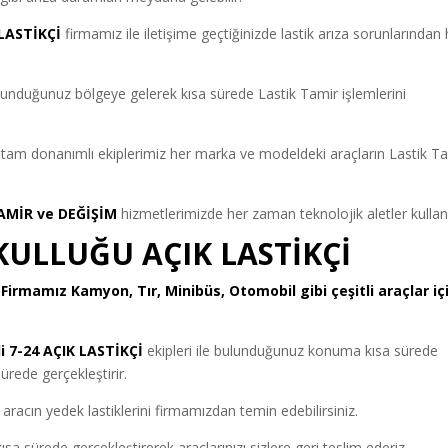
LASTİKÇİ
firmamız ile iletişime geçtiğinizde lastik arıza sorunlarından h
bulunduğunuz bölgeye gelerek kısa sürede Lastik Tamir işlemlerini
tam donanımlı ekiplerimiz her marka ve modeldeki araçların Lastik T
AMİR ve DEĞİŞİM
hizmetlerimizde her zaman teknolojik aletler kullanı
ULLUĞU AÇIK LASTİKÇİ
Firmamız Kamyon, Tır, Minibüs, Otomobil gibi çeşitli araçlar iç
 7-24 AÇIK LASTİKÇİ
ekipleri ile bulunduğunuz konuma kısa sürede
ürede gerçekleştirir.
aracın yedek lastiklerini firmamızdan temin edebilirsiniz.
sa sürede gerçekleştirerek araçlarınızı sizlere geri teslim ederiz.