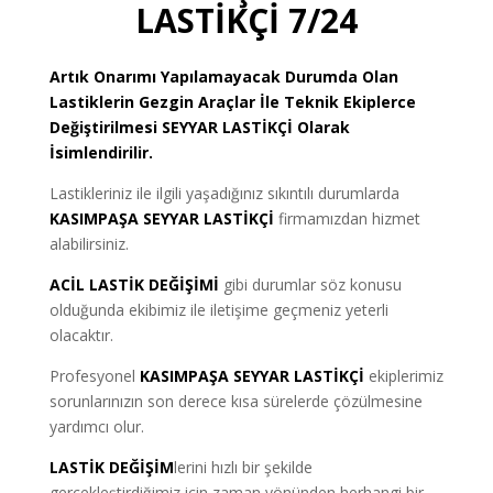
LASTİKÇİ 7/24
Artık Onarımı Yapılamayacak Durumda Olan
Lastiklerin Gezgin Araçlar İle Teknik Ekiplerce
Değiştirilmesi
SEYYAR LASTİKÇİ
Olarak
İsimlendirilir.
Lastikleriniz ile ilgili yaşadığınız sıkıntılı durumlarda
KASIMPAŞA SEYYAR LASTİKÇİ
firmamızdan hizmet
alabilirsiniz.
ACİL LASTİK DEĞİŞİMİ
gibi durumlar söz konusu
olduğunda ekibimiz ile iletişime geçmeniz yeterli
olacaktır.
Profesyonel
KASIMPAŞA SEYYAR LASTİKÇİ
ekiplerimiz
sorunlarınızın son derece kısa sürelerde çözülmesine
yardımcı olur.
LASTİK DEĞİŞİM
lerini hızlı bir şekilde
gerçekleştirdiğimiz için zaman yönünden herhangi bir