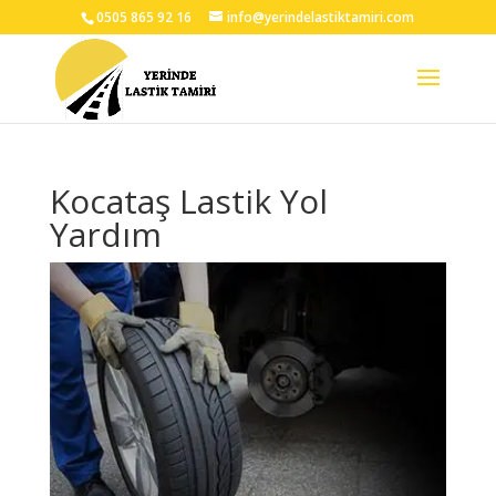
0505 865 92 16
info@yerindelastiktamiri.com
Kocataş Lastik Yol
Yardım