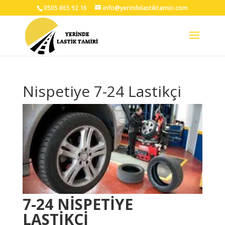
0505 865 92 16
info@yerindelastiktamiri.com
Nispetiye 7-24 Lastikçi
7-24 NİSPETİYE
LASTİKÇİ