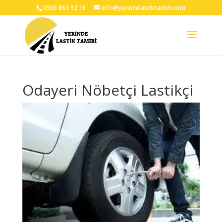
0505 865 92 16
info@yerindelastiktamiri.com
Odayeri Nöbetçi Lastikçi