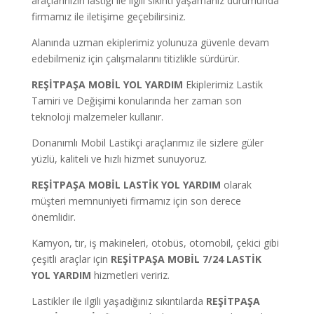
araçlarınızın lastiği ile ilgili sıkıntı yaşamanız durumunda
firmamız ile iletişime geçebilirsiniz.
Alanında uzman ekiplerimiz yolunuza güvenle devam
edebilmeniz için çalışmalarını titizlikle sürdürür.
REŞİTPAŞA
MOBİL YOL YARDIM
Ekiplerimiz Lastik
Tamiri ve Değişimi konularında her zaman son
teknoloji malzemeler kullanır.
Donanımlı Mobil Lastikçi araçlarımız ile sizlere güler
yüzlü, kaliteli ve hızlı hizmet sunuyoruz.
REŞİTPAŞA
MOBİL LASTİK YOL YARDIM
olarak
müşteri memnuniyeti firmamız için son derece
önemlidir.
Kamyon, tır, iş makineleri, otobüs, otomobil, çekici gibi
çeşitli araçlar için
REŞİTPAŞA
MOBİL 7/24 LASTİK
YOL YARDIM
hizmetleri veririz.
Lastikler ile ilgili yaşadığınız sıkıntılarda
REŞİTPAŞA