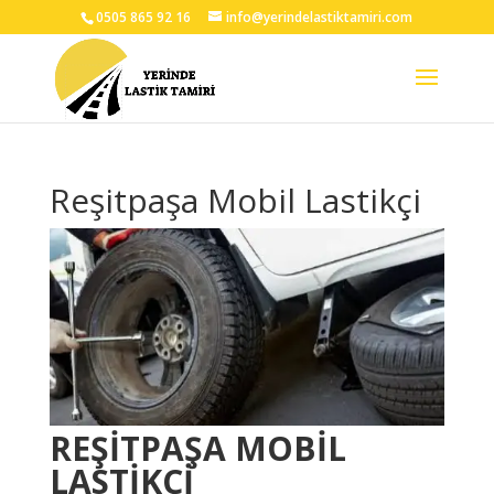
0505 865 92 16
info@yerindelastiktamiri.com
Reşitpaşa Mobil Lastikçi
REŞİTPAŞA
MOBİL
LASTİKÇİ