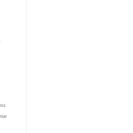
r
niz.
nlar