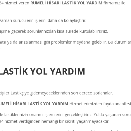
24
hizmet veren
RUMELİ HİSARI
LASTİK YOL YARDIM
firmamız ile
aman sürücülerin işlerini daha da kolaylaştırır.
ime geçerek sorunlarınızdan kısa sürede kurtulabilirsiniz.
aması ya da arızalanması gibi problemler meydana gelebilir. Bu durumla
.
 LASTİK YOL YARDIM
 kişiler Lastikçiye gidemeyeceklerinden son derece zorlanırlar.
UMELİ HİSARI LASTİK YOL YARDIM
Hizmetlerimizden faydalanabilirsi
lastiklerinizin onarımı işlemlerini gerçekleştiririz. Yolda yaşanan soru
24 hizmet verdiğinden herhangi bir sıkıntı yaşanmayacaktır.