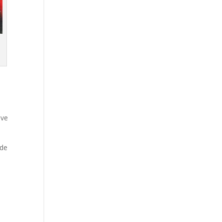
I
 ve
ede