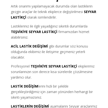
Artık onarımı yapılamayacak durumda olan lastiklerin
gezgin araçlar ile teknik ekiplerce değiştirilmesi
SEYYAR
LASTİKÇİ
olarak isimlendirilir.
Lastikleriniz ile ilgili yaşadığınız sıkıntılı durumlarda
TEŞVİKİYE SEYYAR LASTİKÇİ
firmamızdan hizmet
alabilirsiniz.
ACİL LASTİK DEĞİŞİMİ
gibi durumlar söz konusu
olduğunda ekibimiz ile iletişime geçmeniz yeterli
olacaktır.
Profesyonel
TEŞVİKİYE SEYYAR LASTİKÇİ
ekiplerimiz
sorunlarınızın son derece kısa sürelerde çözülmesine
yardımcı olur.
LASTİK DEĞİŞİM
lerini hızlı bir şekilde
gerçekleştirdiğimiz için zaman yönünden herhangi bir
sıkıntı yaşamazsınız.
LASTİKLERİN DEĞİŞİMİ
aşamalarını Seyyar araçlarımız