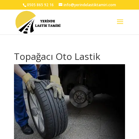
0505 865 92 16
info@yerindelastiktamiri.com
Topağacı Oto Lastik