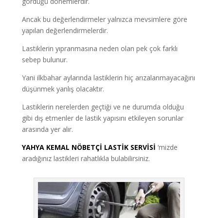
gördüğü dönemlerdir.
Ancak bu değerlendirmeler yalnızca mevsimlere göre
yapılan değerlendirmelerdir.
Lastiklerin yıpranmasına neden olan pek çok farklı
sebep bulunur.
Yani ilkbahar aylarında lastiklerin hiç arızalanmayacağını
düşünmek yanlış olacaktır.
Lastiklerin nerelerden geçtiği ve ne durumda olduğu
gibi dış etmenler de lastik yapısını etkileyen sorunlar
arasında yer alır.
YAHYA KEMAL NÖBETÇİ LASTİK SERVİSİ
‘mizde
aradığınız lastikleri rahatlıkla bulabilirsiniz.