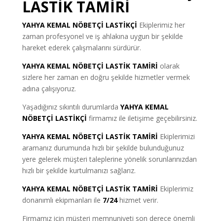
LASTİK TAMİRİ
YAHYA KEMAL NÖBETÇİ LASTİKÇİ
Ekiplerimiz her
zaman profesyonel ve iş ahlakına uygun bir şekilde
hareket ederek çalışmalarını sürdürür.
YAHYA KEMAL NÖBETÇİ LASTİK TAMİRİ
olarak
sizlere her zaman en doğru şekilde hizmetler vermek
adına çalışıyoruz.
Yaşadığınız sıkıntılı durumlarda
YAHYA KEMAL
NÖBETÇİ LASTİKÇİ
firmamız ile iletişime geçebilirsiniz.
YAHYA KEMAL NÖBETÇİ LASTİK TAMİRİ
Ekiplerimizi
aramanız durumunda hızlı bir şekilde bulunduğunuz
yere gelerek müşteri taleplerine yönelik sorunlarınızdan
hızlı bir şekilde kurtulmanızı sağlarız.
YAHYA KEMAL NÖBETÇİ LASTİK TAMİRİ
Ekiplerimiz
donanımlı ekipmanları ile
7/24
hizmet verir.
Firmamız için müşteri memnuniyeti son derece önemli