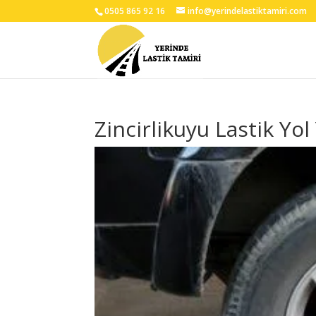
0505 865 92 16
info@yerindelastiktamiri.com
Zincirlikuyu Lastik Yo