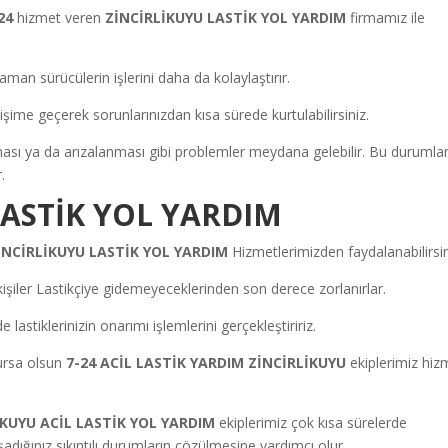
24
hizmet veren
ZİNCİRLİKUYU LASTİK YOL YARDIM
firmamız ile
man sürücülerin işlerini daha da kolaylaştırır.
ime geçerek sorunlarınızdan kısa sürede kurtulabilirsiniz.
aması ya da arızalanması gibi problemler meydana gelebilir. Bu durumla
.
LASTİK YOL YARDIM
İNCİRLİKUYU LASTİK YOL YARDIM
Hizmetlerimizden faydalanabilirsin
 kişiler Lastikçiye gidemeyeceklerinden son derece zorlanırlar.
astiklerinizin onarımı işlemlerini gerçekleştiririz.
ursa olsun
7-24 ACİL LASTİK YARDIM ZİNCİRLİKUYU
ekiplerimiz hiz
İKUYU ACİL LASTİK YOL YARDIM
ekiplerimiz çok kısa sürelerde
aşadığınız sıkıntılı durumların çözülmesine yardımcı olur.