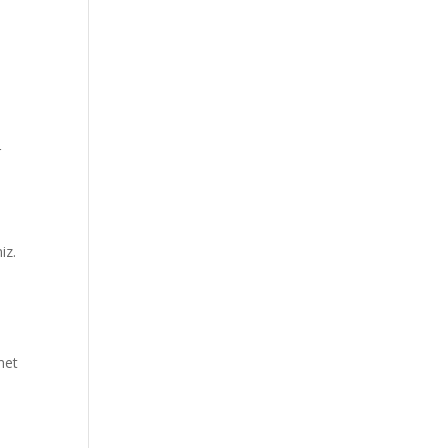
r
iz.
met