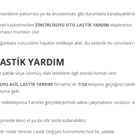
stiklerin patlaması ya da arızalanması gibi durumlarla karşılaşabilirsin
zaman kaybetmeden
ZİNCİRLİKUYU OTO LASTİK YARDIM
ekiplerimizi
rtulmanız mümkün olur.
nlukla sürücülerin hayatını tehlikeye atar. Bu nedenle bu sorunların h
LASTİK YARDIM
 patlak veya sönmüş olan lastiklerle ilgili anında hizmet verir.
KUYU ACİL LASTİK YARDIM
firmamız ile
7/24
iletişime geçtiğiniz takdi
numa gelir.
edilebiliyorsa Tamirini gerçekleştirmek adına çalışmalarını sürdürür. A
minde ikinci el ya da sıfır lastik kullanabiliriz.
e Yolda Yerinde Lastik Değişim hizmetlerini hızlı bir şekilde