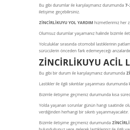
Bu gibi durumlar ile karşılaşmanız durumunda
7-
iletişime geçebilirsiniz.
ZİNCİRLİKUYU YOL YARDIM
hizmetlerimiz her za
Olumsuz durumlar yaşamanız halinde bizimle iletiş
Yolculuklar sırasında otomobil lastiklerinin patl
sürücülerin önceden fark edemeyeceği arızalardır
ZİNCİRLİKUYU ACİL 
Bu gibi bir durum ile karşılaşmanız durumunda
Z
Lastikler ile ilgili sıkıntılar yaşanması durumunda
Bizimle iletişime geçmeniz durumunda kısa sürede l
Yolda yaşanan sorunlar günün hangi saatinde ol
verdiğinden herhangi bir sıkıntı yaşanmayacaktır.
Bizimle iletişime geçmeniz durumunda
ZİNCİRL
bulunduğunuz yere gelerek lastikleriniz ile ilgili y