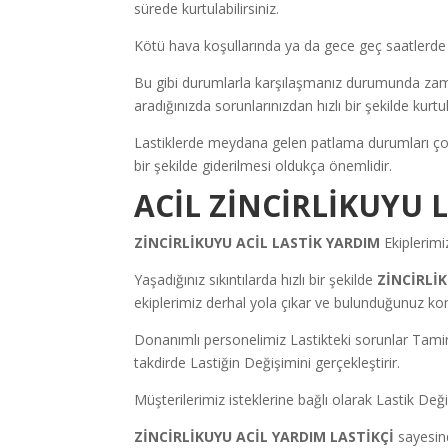
sürede kurtulabilirsiniz.
Kötü hava koşullarında ya da gece geç saatlerde la
Bu gibi durumlarla karşılaşmanız durumunda 
aradığınızda sorunlarınızdan hızlı bir şekilde ku
Lastiklerde meydana gelen patlama durumları çoğu
bir şekilde giderilmesi oldukça önemlidir.
ACİL ZİNCİRLİKUYU 
ZİNCİRLİKUYU ACİL LASTİK YARDIM
Ekiplerimiz
Yaşadığınız sıkıntılarda hızlı bir şekilde
ZİNCİRLİ
ekiplerimiz derhal yola çıkar ve bulunduğunuz ko
Donanımlı personelimiz Lastikteki sorunlar Tamir 
takdirde Lastiğin Değişimini gerçekleştirir.
Müşterilerimiz isteklerine bağlı olarak Lastik Değişi
ZİNCİRLİKUYU ACİL YARDIM LASTİKÇİ
sayesind