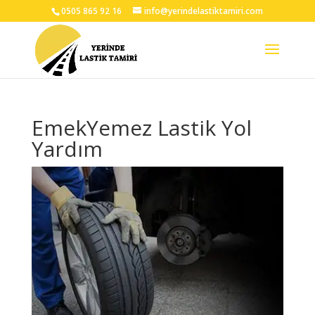
0505 865 92 16
info@yerindelastiktamiri.com
EmekYemez Lastik Yol
Yardım